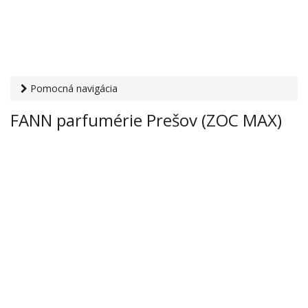
Pomocná navigácia
Otvaracie-hodiny.sk
›
Obchod
›
Parfémy
› FANN parfumérie
FANN parfumérie Prešov (ZOC MAX)
Prešov (ZOC MAX)