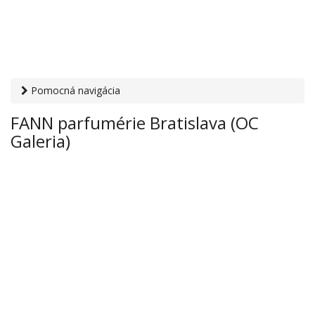
Pomocná navigácia
Otvaracie-hodiny.sk
›
Obchod
›
Parfémy
› FANN parfumérie
FANN parfumérie Bratislava (OC
Bratislava (OC Galeria)
Galeria)