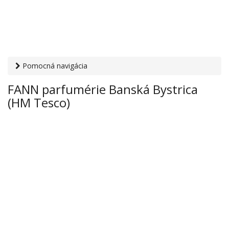
Pomocná navigácia
Otvaracie-hodiny.sk
›
Obchod
›
Parfémy
› FANN parfumérie
FANN parfumérie Banská Bystrica
Banská Bystrica (HM Tesco)
(HM Tesco)