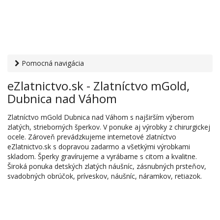
Pomocná navigácia
Otvaracie-hodiny.sk
›
Obchod
›
Zlato, striebro, klenoty a
eZlatnictvo.sk - Zlatníctvo mGold,
šperky
› eZlatnictvo.sk - Zlatníctvo mGold, Dubnica nad
Dubnica nad Váhom
Váhom
Zlatníctvo mGold Dubnica nad Váhom s najširším výberom
zlatých, strieborných šperkov. V ponuke aj výrobky z chirurgickej
ocele. Zároveň prevádzkujeme internetové zlatníctvo
eZlatnictvo.sk s dopravou zadarmo a všetkými výrobkami
skladom. Šperky gravírujeme a vyrábame s citom a kvalitne.
Široká ponuka detských zlatých náušníc, zásnubných prsteňov,
svadobných obrúčok, príveskov, náušníc, náramkov, retiazok.