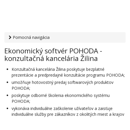
Pomocná navigácia
Otvaracie-hodiny.sk
›
PC, internet, mobil
›
Hardware a
Ekonomický softvér POHODA -
software
› Ekonomický softvér POHODA - konzultačná
konzultačná kancelária Žilina
kancelária Žilina
Konzultačná kancelária Žilina poskytuje bezplatné
prezentácie a predpredajné konzultácie programu POHODA;
umožňuje hotovostný predaj softwarových produktov
POHODA;
poskytuje odborné školenia ekonomického systému
POHODA;
vykonáva individuálne zaškolenie užívateľov a zaisťuje
individuálne služby pre zákazníkov z okolitých miest a krajov