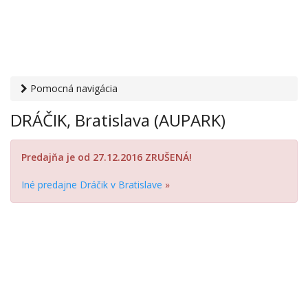
Pomocná navigácia
Otvaracie-hodiny.sk
›
Obchod
›
Hračky
› DRÁČIK, Bratislava
DRÁČIK, Bratislava (AUPARK)
(AUPARK)
Predajňa je od 27.12.2016 ZRUŠENÁ!
Iné predajne Dráčik v Bratislave
»