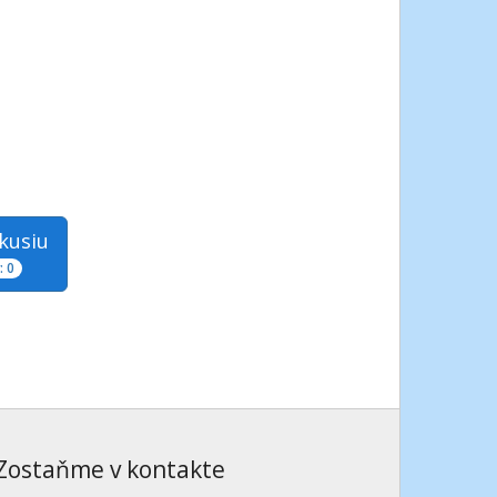
skusiu
 0
Zostaňme v kontakte