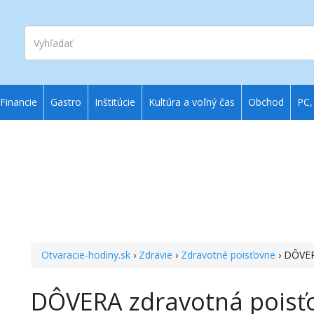
Vyhľadať
Financie
Gastro
Inštitúcie
Kultúra a voľný čas
Obchod
PC,
Otvaracie-hodiny.sk
›
Zdravie
›
Zdravotné poisťovne
› DÔVER
DÔVERA zdravotná poisť