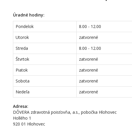
Úradné hodiny:
Pondelok
8.00 - 12.00
Utorok
zatvorené
Streda
8.00 - 12.00
Štvrtok
zatvorené
Piatok
zatvorené
Sobota
zatvorené
Nedeľa
zatvorené
Adresa:
DÔVERA zdravotná poisťovňa, a.s., pobočka Hlohovec
Hollého 1
920 01 Hlohovec