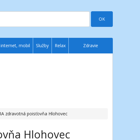
OK
 internet, mobil
Služby
Relax
Zdravie
A zdravotná poisťovňa Hlohovec
ovňa Hlohovec