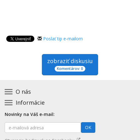
Poslať tip e-mailom
zobraziť diskusiu
Komentárov: 0
O nás
Informácie
Kontakt na prevádzkovateľa
Podmienky používania a právne informácie
Základná registrácia otváracích hodín zadarmo
Novinky na Váš e-mail:
Zásady používania cookies
Aktualizácia údajov o prevádzke
E-
Prehlásenie o prístupnosti
OK
Platené služby
mailová
Mapa stránok
adresa
Nenašli ste otváracie hodiny? Pošlite nám tip