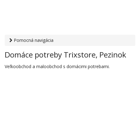
Pomocná navigácia
Otvaracie-hodiny.sk
›
Obchod
›
Domáce potreby
› Domáce
Domáce potreby Trixstore, Pezinok
potreby Trixstore, Pezinok
Veľkoobchod a maloobchod s domácimi potrebami.