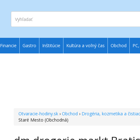
Vyhľadať
Financie
Gastro
Inštitúcie
Kultúra a voľný čas
Obchod
PC,
Otvaracie-hodiny.sk
›
Obchod
›
Drogéria, kozmetika a čistia
Staré Mesto (Obchodná)