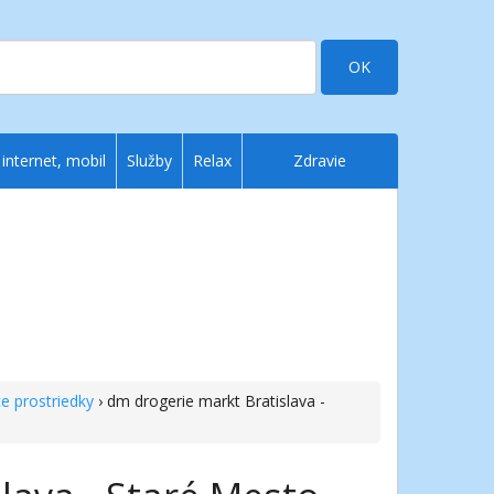
OK
 internet, mobil
Služby
Relax
Zdravie
ce prostriedky
› dm drogerie markt Bratislava -