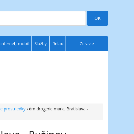
OK
 internet, mobil
Služby
Relax
Zdravie
ce prostriedky
› dm drogerie markt Bratislava -