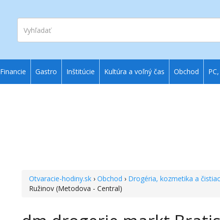
Vyhľadať
Financie
Gastro
Inštitúcie
Kultúra a voľný čas
Obchod
PC,
Otvaracie-hodiny.sk
›
Obchod
›
Drogéria, kozmetika a čistia
Ružinov (Metodova - Central)