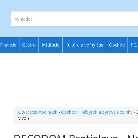
Vyhľadať
Financie
Gastro
Inštitúcie
Kultúra a voľný čas
Obchod
PC,
Otvaracie-hodiny.sk
›
Obchod
›
Nábytok a bytové doplnky
› 
Vivo!)