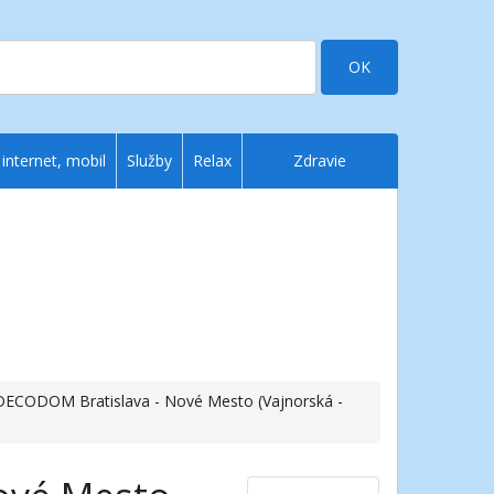
OK
 internet, mobil
Služby
Relax
Zdravie
DECODOM Bratislava - Nové Mesto (Vajnorská -