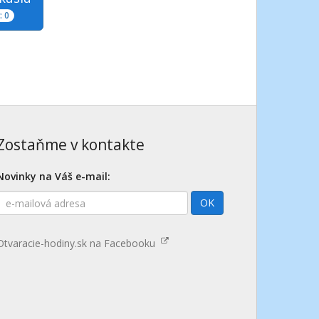
 0
Zostaňme v kontakte
Novinky na Váš e-mail:
E-
OK
mailová
adresa
Otvaracie-hodiny.sk na Facebooku