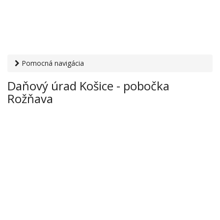
Pomocná navigácia
Otvaracie-hodiny.sk
›
Inštitúcie
›
Daňový úrad
› Daňový
Daňový úrad Košice - pobočka
úrad Košice - pobočka Rožňava
Rožňava