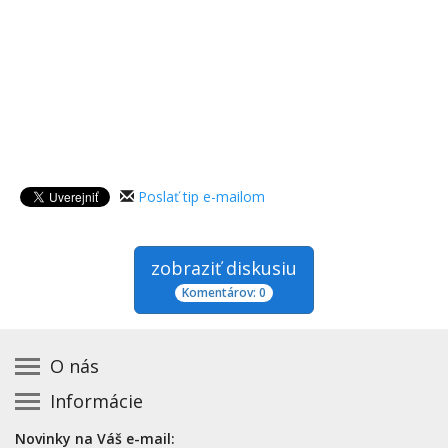
Poslať tip e-mailom
zobraziť diskusiu
Komentárov: 0
O nás
Informácie
Kontakt na prevádzkovateľa
Podmienky používania a právne informácie
Základná registrácia otváracích hodín zadarmo
Novinky na Váš e-mail: