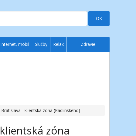
OK
 internet, mobil
Služby
Relax
Zdravie
Bratislava - klientská zóna (Radlinského)
 klientská zóna