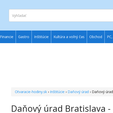
Vyhľadať
Financie
Gastro
Inštitúcie
Kultúra a voľný čas
Obchod
PC,
Otvaracie-hodiny.sk
›
Inštitúcie
›
Daňový úrad
› Daňový úrad 
Daňový úrad Bratislava -