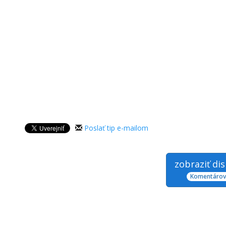
Poslať tip e-mailom
zobraziť di
Komentárov: