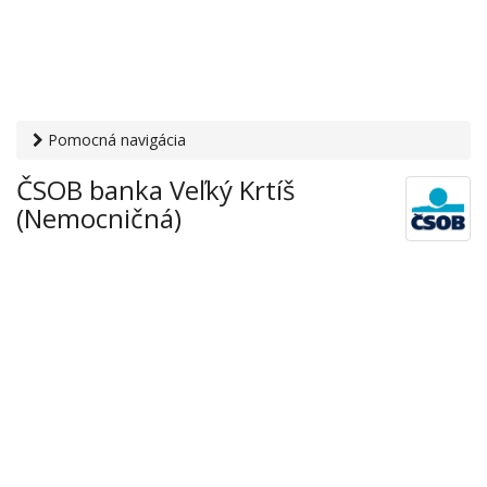
Pomocná navigácia
Otvaracie-hodiny.sk
›
Financie
›
Banky a sporiteľne
› ČSOB
ČSOB banka Veľký Krtíš
banka Veľký Krtíš (Nemocničná)
(Nemocničná)