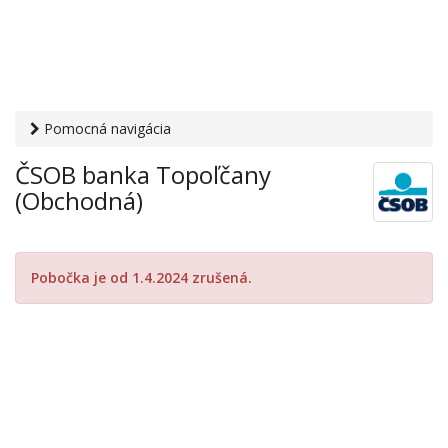
Pomocná navigácia
Otvaracie-hodiny.sk
›
Financie
›
Banky a sporiteľne
› ČSOB
ČSOB banka Topoľčany
banka Topoľčany (Obchodná)
(Obchodná)
Pobočka je od 1.4.2024 zrušená.