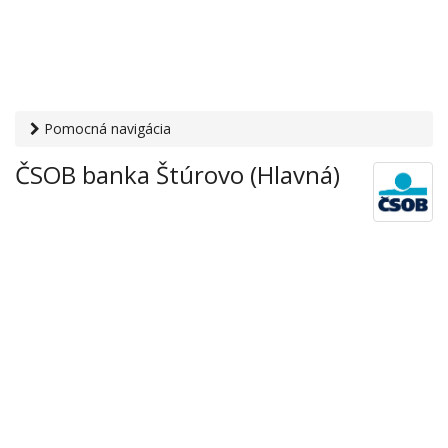
Pomocná navigácia
Otvaracie-hodiny.sk
›
Financie
›
Banky a sporiteľne
› ČSOB
ČSOB banka Štúrovo (Hlavná)
banka Štúrovo (Hlavná)