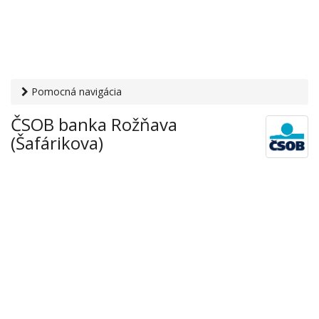
Pomocná navigácia
Otvaracie-hodiny.sk
›
Financie
›
Banky a sporiteľne
› ČSOB
ČSOB banka Rožňava
banka Rožňava (Šafárikova)
(Šafárikova)