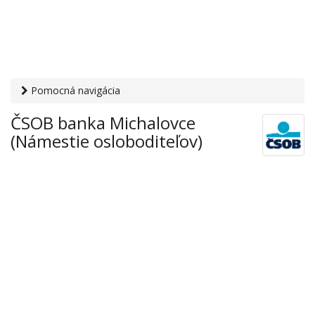
Pomocná navigácia
Otvaracie-hodiny.sk
›
Financie
›
Banky a sporiteľne
› ČSOB
ČSOB banka Michalovce
banka Michalovce (Námestie osloboditeľov)
(Námestie osloboditeľov)