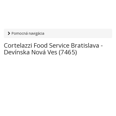
Pomocná navigácia
Otvaracie-hodiny.sk
›
Obchod
›
Hypermarkety a
Cortelazzi Food Service Bratislava -
supermarkety
› Cortelazzi Food Service Bratislava -
Devínska Nová Ves (7465)
Devínska Nová Ves (7465)