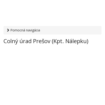
Pomocná navigácia
Otvaracie-hodiny.sk
›
Inštitúcie
›
Colný úrad
› Colný úrad
Colný úrad Prešov (Kpt. Nálepku)
Prešov (Kpt. Nálepku)