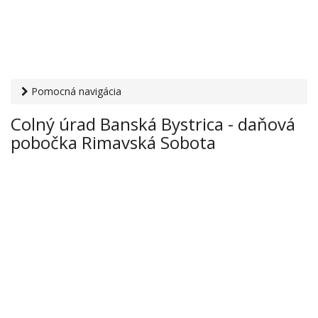
Pomocná navigácia
Otvaracie-hodiny.sk
›
Inštitúcie
›
Colný úrad
› Colný úrad
Colný úrad Banská Bystrica - daňová
Banská Bystrica - daňová pobočka Rimavská Sobota
pobočka Rimavská Sobota