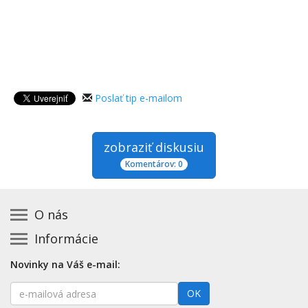
Poslať tip e-mailom
zobraziť diskusiu
Komentárov: 0
O nás
Informácie
Kontakt na prevádzkovateľa
Podmienky používania a právne informácie
Základná registrácia otváracích hodín zadarmo
Novinky na Váš e-mail:
Zásady používania cookies
Aktualizácia údajov o prevádzke
E-
Prehlásenie o prístupnosti
OK
Platené služby
mailová
Mapa stránok