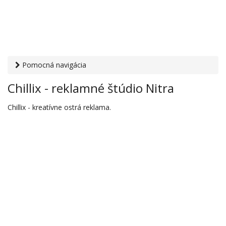
Pomocná navigácia
Otvaracie-hodiny.sk
›
Služby
›
Reklamné a marketingové
Chillix - reklamné štúdio Nitra
služby
› Chillix - reklamné štúdio Nitra
Chillix - kreatívne ostrá reklama.