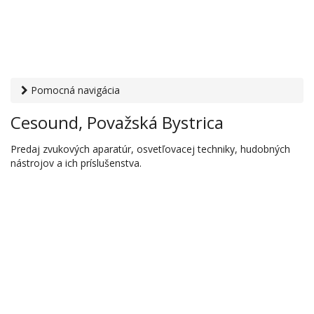
Pomocná navigácia
Otvaracie-hodiny.sk
›
Obchod
›
Hudobniny, hudobné
Cesound, Považská Bystrica
nástroje a ozvučovacia technika
› Cesound, Považská
Bystrica
Predaj zvukových aparatúr, osvetľovacej techniky, hudobných
nástrojov a ich príslušenstva.