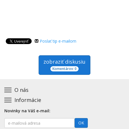
Poslať tip e-mailom
zobraziť diskusiu
Komentárov: 0
O nás
Informácie
Kontakt na prevádzkovateľa
Podmienky používania a právne informácie
Základná registrácia otváracích hodín zadarmo
Novinky na Váš e-mail:
Zásady používania cookies
Aktualizácia údajov o prevádzke
E-
Prehlásenie o prístupnosti
OK
Platené služby
mailová
Mapa stránok