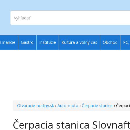
Vyhľadať
Financie
Gastro
Inštitúcie
Kultúra a voľný čas
Obchod
PC,
Otvaracie-hodiny.sk
›
Auto-moto
›
Čerpacie stanice
› Čerpaci
Čerpacia stanica Slovnaf