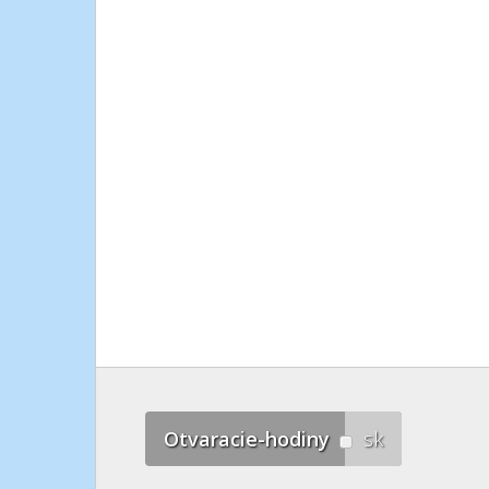
Otvaracie-hodiny
sk