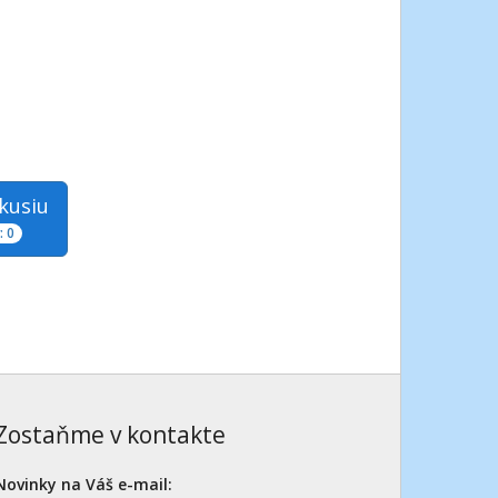
skusiu
 0
Zostaňme v kontakte
Novinky na Váš e-mail: