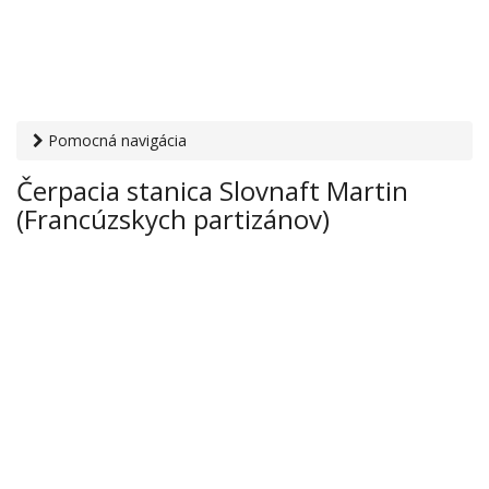
Pomocná navigácia
Otvaracie-hodiny.sk
›
Auto-moto
›
Čerpacie stanice
›
Čerpacia stanica Slovnaft Martin
Čerpacia stanica Slovnaft Martin (Francúzskych partizánov)
(Francúzskych partizánov)