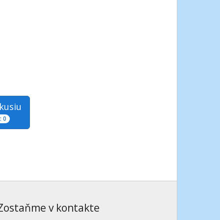
skusiu
 0
Zostaňme v kontakte