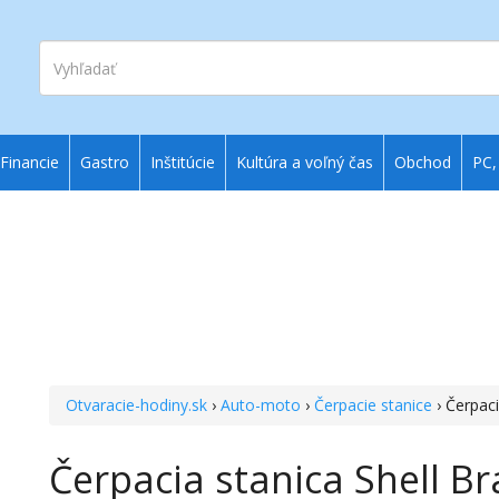
Vyhľadať
Financie
Gastro
Inštitúcie
Kultúra a voľný čas
Obchod
PC,
Otvaracie-hodiny.sk
›
Auto-moto
›
Čerpacie stanice
› Čerpaci
Čerpacia stanica Shell Br