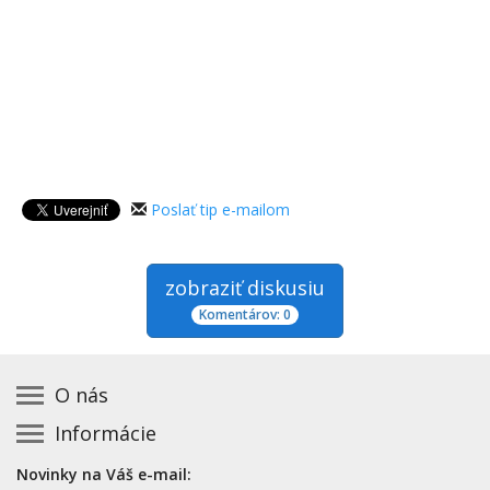
Poslať tip e-mailom
zobraziť diskusiu
Komentárov: 0
O nás
Informácie
Kontakt na prevádzkovateľa
Podmienky používania a právne informácie
Základná registrácia otváracích hodín zadarmo
Novinky na Váš e-mail:
Zásady používania cookies