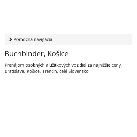
Pomocná navigácia
Otvaracie-hodiny.sk
›
Auto-moto
›
Autopožičovne,
Buchbinder, Košice
prenájom úžitkových vozidiel
› Buchbinder, Košice
Prenájom osobných a úžitkových vozidiel za najnižšie ceny.
Bratislava, Košice, Trenčin, celé Slovensko.