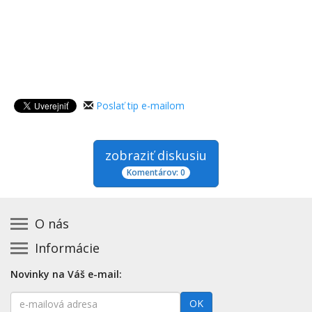
Poslať tip e-mailom
zobraziť diskusiu
Komentárov: 0
O nás
Informácie
Kontakt na prevádzkovateľa
Podmienky používania a právne informácie
Základná registrácia otváracích hodín zadarmo
Novinky na Váš e-mail:
Zásady používania cookies
Aktualizácia údajov o prevádzke
E-
Prehlásenie o prístupnosti
OK
Platené služby
mailová