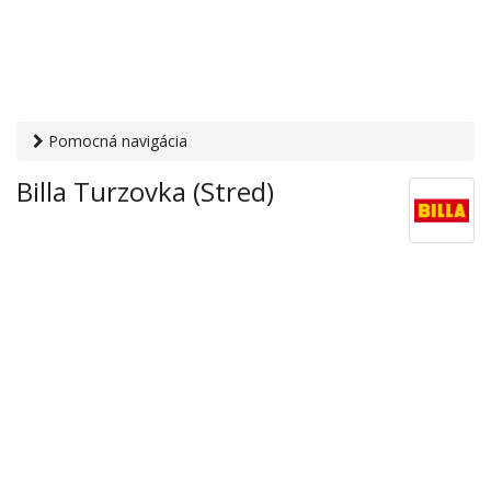
Pomocná navigácia
Otvaracie-hodiny.sk
›
Obchod
›
Hypermarkety a
Billa Turzovka (Stred)
supermarkety
› Billa Turzovka (Stred)