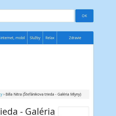
OK
 internet, mobil
Služby
Relax
Zdravie
ty
› Billa Nitra (Štefánikova trieda - Galéria Mlyny)
rieda - Galéria