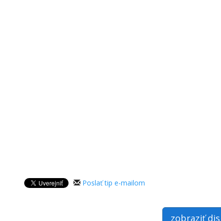
Poslať tip e-mailom
zobraziť di