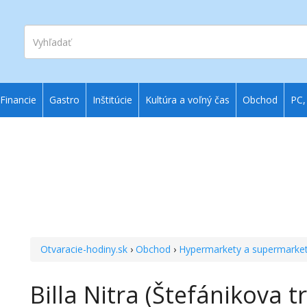
Vyhľadať
Financie
Gastro
Inštitúcie
Kultúra a voľný čas
Obchod
PC,
Otvaracie-hodiny.sk
›
Obchod
›
Hypermarkety a supermarke
Billa Nitra (Štefánikova t