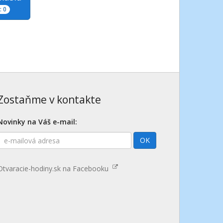
 0
Zostaňme v kontakte
Novinky na Váš e-mail:
E-
OK
mailová
adresa
Otvaracie-hodiny.sk na Facebooku