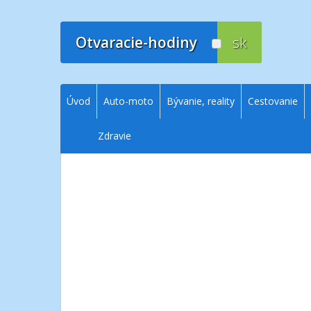
Prejsť
na
obsah
Otvaracie-hodiny
sk
Úvod
Auto-moto
Bývanie, reality
Cestovanie
Zdravie