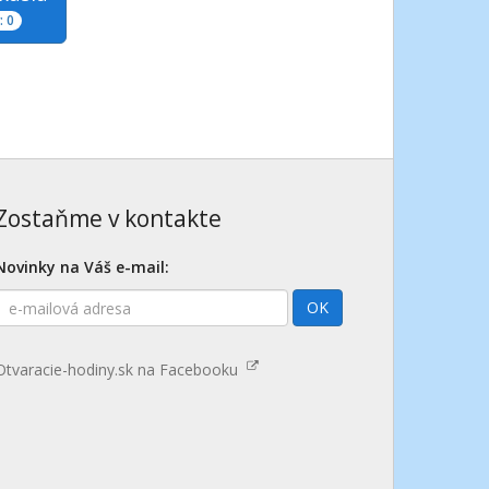
 0
Zostaňme v kontakte
Novinky na Váš e-mail:
E-
OK
mailová
adresa
Otvaracie-hodiny.sk na Facebooku