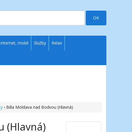
OK
 internet, mobil
Služby
Relax
ty
› Billa Moldava nad Bodvou (Hlavná)
u (Hlavná)