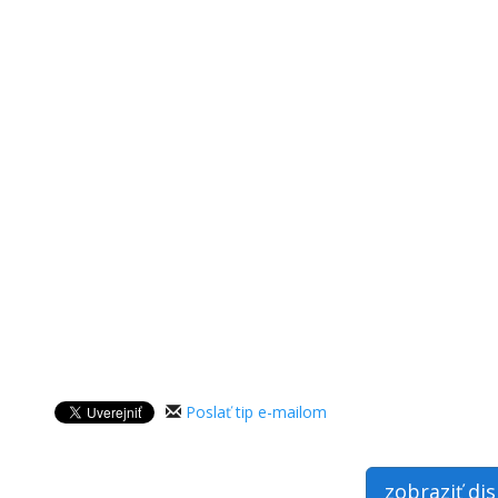
Poslať tip e-mailom
zobraziť di