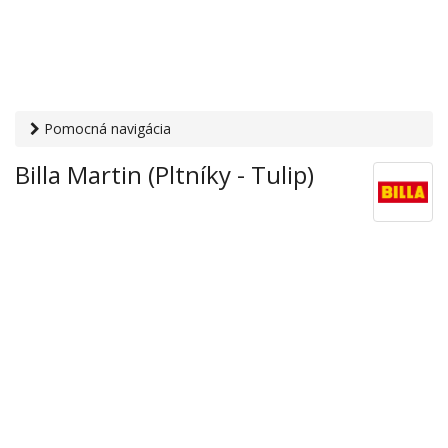
Pomocná navigácia
Otvaracie-hodiny.sk
›
Obchod
›
Hypermarkety a
Billa Martin (Pltníky - Tulip)
supermarkety
› Billa Martin (Pltníky - Tulip)