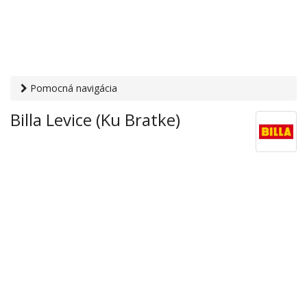
Pomocná navigácia
Otvaracie-hodiny.sk
›
Obchod
›
Hypermarkety a
Billa Levice (Ku Bratke)
supermarkety
› Billa Levice (Ku Bratke)