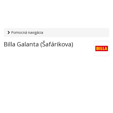
Pomocná navigácia
Otvaracie-hodiny.sk
›
Obchod
›
Hypermarkety a
Billa Galanta (Šafárikova)
supermarkety
› Billa Galanta (Šafárikova)