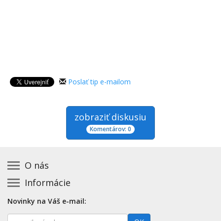
Poslať tip e-mailom
zobraziť diskusiu
Komentárov: 0
O nás
Informácie
Kontakt na prevádzkovateľa
Podmienky používania a právne informácie
Základná registrácia otváracích hodín zadarmo
Novinky na Váš e-mail:
Zásady používania cookies
Aktualizácia údajov o prevádzke
E-
Prehlásenie o prístupnosti