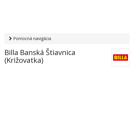
Pomocná navigácia
Otvaracie-hodiny.sk
›
Obchod
›
Hypermarkety a
Billa Banská Štiavnica
supermarkety
› Billa Banská Štiavnica (Križovatka)
(Križovatka)