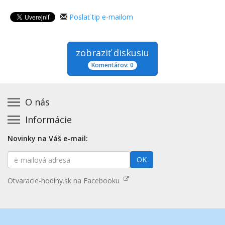
Poslať tip e-mailom
zobraziť diskusiu
Komentárov: 0
O nás
Informácie
Kontakt na prevádzkovateľa
Podmienky používania a právne informácie
Základná registrácia otváracích hodín zadarmo
Novinky na Váš e-mail:
Zásady používania cookies
Aktualizácia údajov o prevádzke
E-
Prehlásenie o prístupnosti
OK
Platené služby
mailová
Mapa stránok
adresa
Nenašli ste otváracie hodiny? Pošlite nám tip
Otvaracie-hodiny.sk na Facebooku
Aktualizácia otváracích hodín
Pošlite nám tip na kategóriu