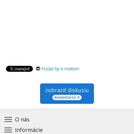
Poslať tip e-mailom
zobraziť diskusiu
Komentárov: 0
O nás
Informácie
Kontakt na prevádzkovateľa