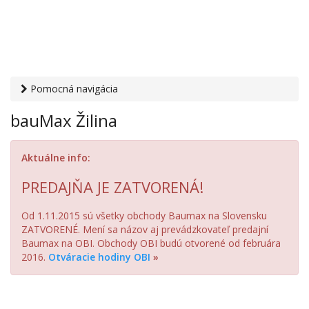
Pomocná navigácia
Otvaracie-hodiny.sk
›
Obchod
›
Nástroje, náradie a materiál
bauMax Žilina
pre majstrov
› bauMax Žilina
Aktuálne info:
PREDAJŇA JE ZATVORENÁ!
Od 1.11.2015 sú všetky obchody Baumax na Slovensku
ZATVORENÉ. Mení sa názov aj prevádzkovateľ predajní
Baumax na OBI. Obchody OBI budú otvorené od februára
2016.
Otváracie hodiny OBI
»