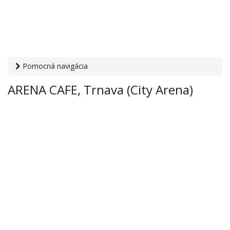
Pomocná navigácia
Otvaracie-hodiny.sk
›
Gastro
›
Kaviarne
› ARENA CAFE,
ARENA CAFE, Trnava (City Arena)
Trnava (City Arena)