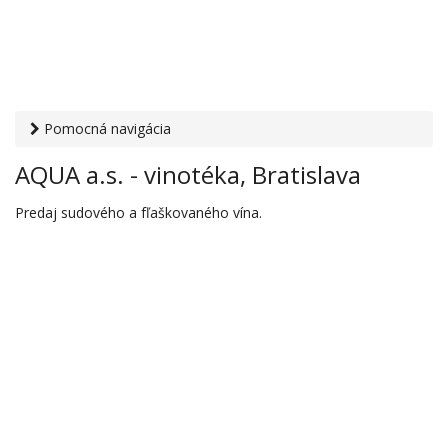
Pomocná navigácia
Otvaracie-hodiny.sk
›
Obchod
›
Víno, pivo, alkohol a
AQUA a.s. - vinotéka, Bratislava
tabakové výrobky
› AQUA a.s. - vinotéka, Bratislava
Predaj sudového a fľaškovaného vína.