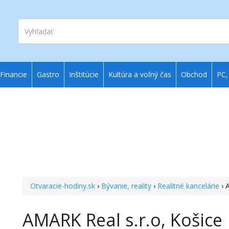
Vyhľadať
Financie
Gastro
Inštitúcie
Kultúra a voľný čas
Obchod
PC,
Otvaracie-hodiny.sk
›
Bývanie, reality
›
Realitné kancelárie
› 
AMARK Real s.r.o, Košice