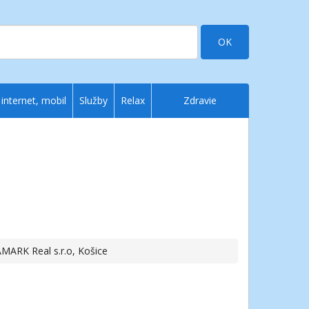
OK
 internet, mobil
Služby
Relax
Zdravie
AMARK Real s.r.o, Košice