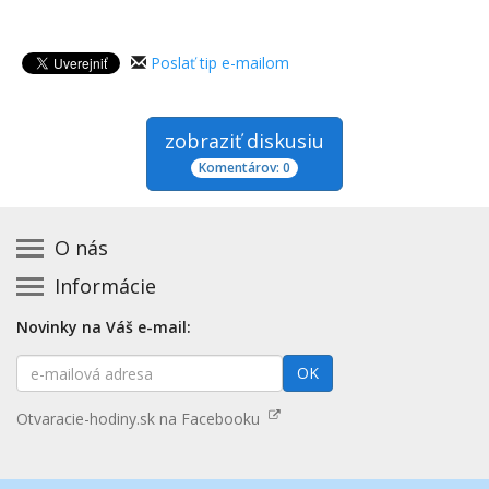
Poslať tip e-mailom
zobraziť diskusiu
Komentárov: 0
O nás
Informácie
Kontakt na prevádzkovateľa
Podmienky používania a právne informácie
Základná registrácia otváracích hodín zadarmo
Novinky na Váš e-mail:
Zásady používania cookies
Aktualizácia údajov o prevádzke
E-
Prehlásenie o prístupnosti
OK
Platené služby
mailová
Mapa stránok
adresa
Nenašli ste otváracie hodiny? Pošlite nám tip
Otvaracie-hodiny.sk na Facebooku
Aktualizácia otváracích hodín
Pošlite nám tip na kategóriu