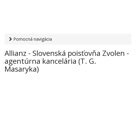
Pomocná navigácia
Otvaracie-hodiny.sk
›
Financie
›
Poisťovne
› Allianz -
Allianz - Slovenská poisťovňa Zvolen -
Slovenská poisťovňa Zvolen - agentúrna kancelária (T. G.
agentúrna kancelária (T. G.
Masaryka)
Masaryka)