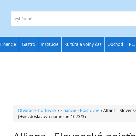
Vyhľadať
Financie
Gastro
Inštitúcie
Kultúra a voľný čas
Obchod
PC,
Otvaracie-hodiny.sk
›
Financie
›
Poisťovne
› Allianz - Slove
(Hviezdoslavovo námestie 1073/3)