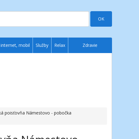
OK
 internet, mobil
Služby
Relax
Zdravie
nská poisťovňa Námestovo - pobočka