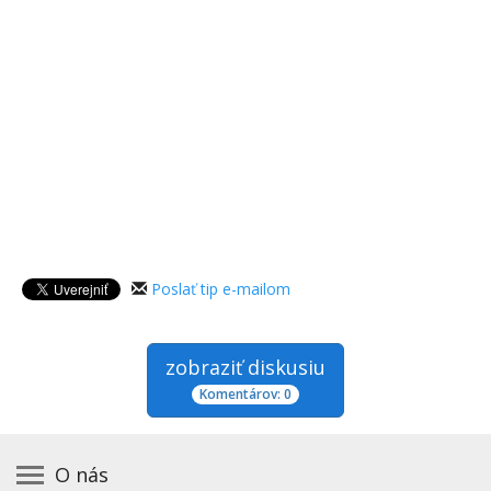
Poslať tip e-mailom
zobraziť diskusiu
Komentárov: 0
O nás