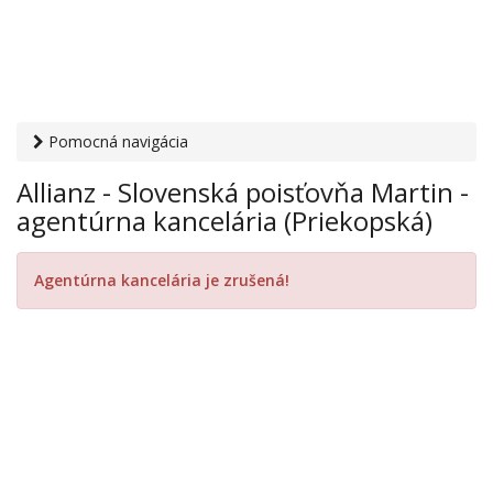
Pomocná navigácia
Otvaracie-hodiny.sk
›
Financie
›
Poisťovne
› Allianz -
Allianz - Slovenská poisťovňa Martin -
Slovenská poisťovňa Martin - agentúrna kancelária
agentúrna kancelária (Priekopská)
(Priekopská)
Agentúrna kancelária je zrušená!