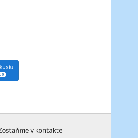
skusiu
 0
Zostaňme v kontakte