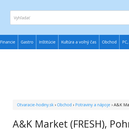
Vyhľadať
Financie
Gastro
Inštitúcie
Kultúra a voľný čas
Obchod
PC,
Otvaracie-hodiny.sk
›
Obchod
›
Potraviny a nápoje
› A&K Ma
A&K Market (FRESH), Poh