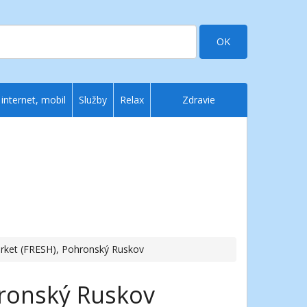
OK
 internet, mobil
Služby
Relax
Zdravie
rket (FRESH), Pohronský Ruskov
ronský Ruskov