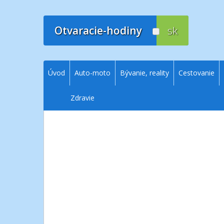
Prejsť
na
obsah
Otvaracie-hodiny
sk
Úvod
Auto-moto
Bývanie, reality
Cestovanie
Zdravie