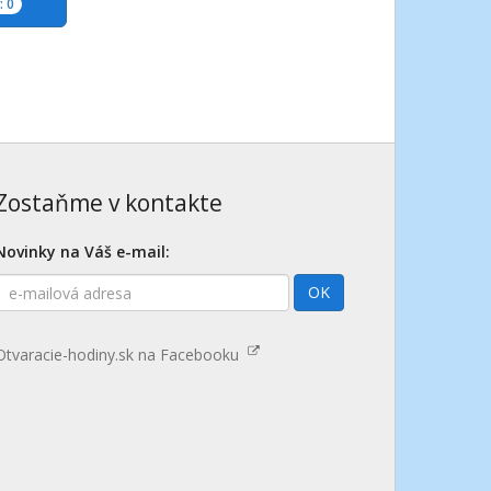
 0
Zostaňme v kontakte
Novinky na Váš e-mail:
E-
OK
mailová
adresa
Otvaracie-hodiny.sk na Facebooku