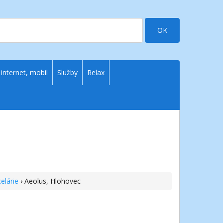
OK
 internet, mobil
Služby
Relax
elárie
› Aeolus, Hlohovec