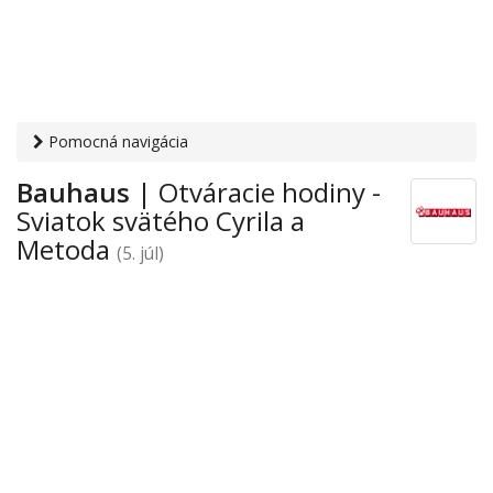
Pomocná navigácia
Otvaracie-hodiny.sk
›
Obchod
›
Nástroje, náradie a materiál
Bauhaus
| Otváracie hodiny -
pre majstrov
›
Sviatok svätého Cyrila a Metoda
› Bauhaus
Sviatok svätého Cyrila a
Metoda
(5. júl)