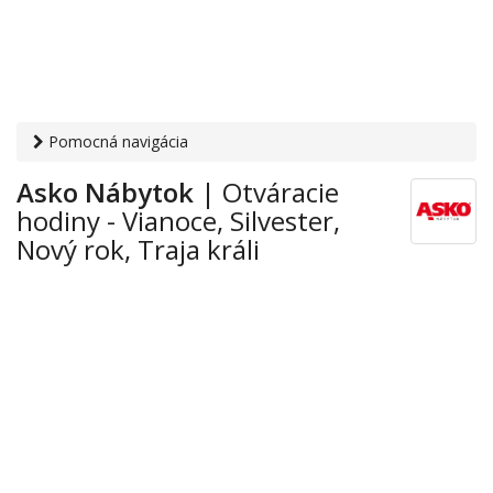
Pomocná navigácia
Otvaracie-hodiny.sk
›
Obchod
›
Nábytok a bytové doplnky
›
Asko Nábytok
| Otváracie
Vianoce, Silvester, Nový rok, Traja králi
› Asko Nábytok
hodiny - Vianoce, Silvester,
Nový rok, Traja králi