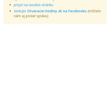
prejsť na úvodnú stránku
sledujte
Otvaracie-hodiny.sk na Facebooku
(môžete
nám aj poslať správu)