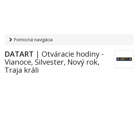
Pomocná navigácia
Otvaracie-hodiny.sk
›
Obchod
›
Elektronika a technika
›
DATART
| Otváracie hodiny -
Vianoce, Silvester, Nový rok, Traja králi
› DATART
Vianoce, Silvester, Nový rok,
Traja králi