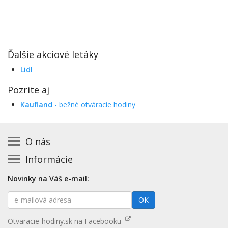
Ďalšie akciové letáky
Lidl
Pozrite aj
Kaufland
- bežné otváracie hodiny
O nás
Informácie
Kontakt na prevádzkovateľa
Podmienky používania a právne informácie
Základná registrácia otváracích hodín zadarmo
Novinky na Váš e-mail:
Zásady používania cookies
Aktualizácia údajov o prevádzke
E-
Prehlásenie o prístupnosti
OK
Platené služby
mailová
Mapa stránok
adresa
Nenašli ste otváracie hodiny? Pošlite nám tip
Otvaracie-hodiny.sk na Facebooku