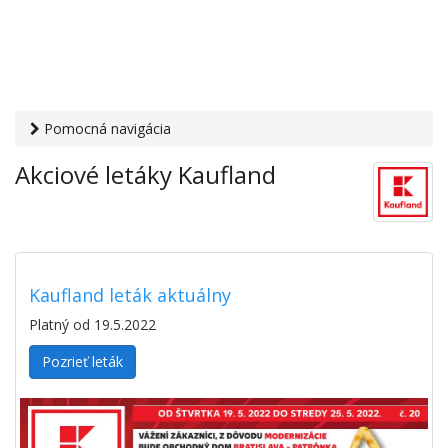
Pomocná navigácia
Otvaracie-hodiny.sk
›
Letáky
› Akciové letáky Kaufland
Akciové letáky Kaufland
Kaufland leták aktuálny
Platný od 19.5.2022
Pozrieť leták