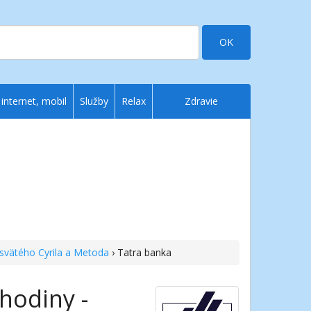
OK
 internet, mobil
Služby
Relax
Zdravie
 svätého Cyrila a Metoda
› Tatra banka
hodiny -