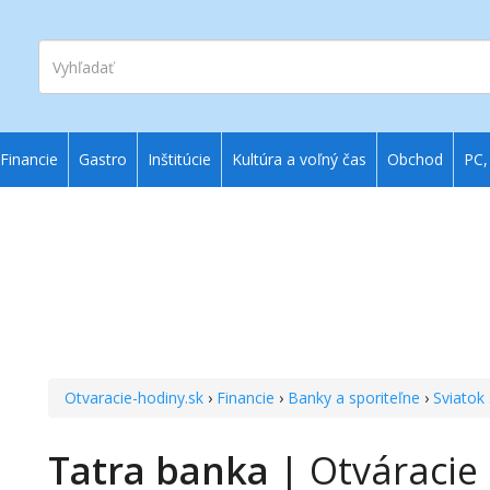
Vyhľadať
Financie
Gastro
Inštitúcie
Kultúra a voľný čas
Obchod
PC,
Otvaracie-hodiny.sk
›
Financie
›
Banky a sporiteľne
›
Sviatok
Tatra banka
| Otváracie 