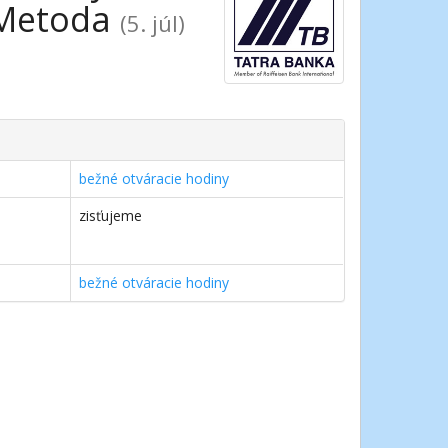
a Metoda
(5. júl)
bežné otváracie hodiny
zisťujeme
bežné otváracie hodiny