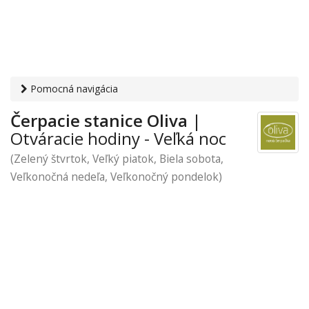
Pomocná navigácia
Otvaracie-hodiny.sk
›
Auto-moto
›
Čerpacie stanice
›
Veľká
Čerpacie stanice Oliva
|
noc
› Oliva
Otváracie hodiny - Veľká noc
(Zelený štvrtok, Veľký piatok, Biela sobota,
Veľkonočná nedeľa, Veľkonočný pondelok)